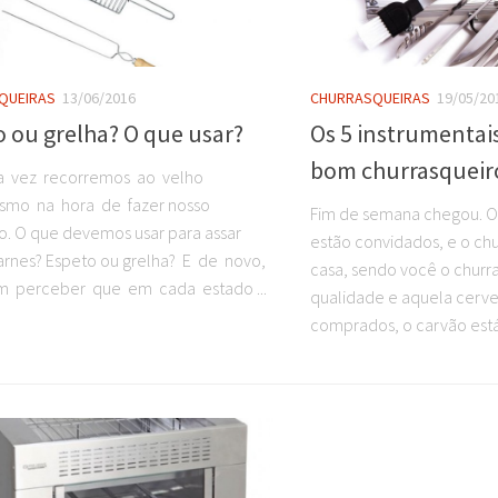
QUEIRAS
13/06/2016
CHURRASQUEIRAS
19/05/20
 ou grelha? O que usar?
Os 5 instrumentai
bom churrasqueir
a vez recorremos ao velho
ismo na hora de fazer nosso
Fim de semana chegou. O
o. O que devemos usar para assar
estão convidados, e o chu
arnes? Espeto ou grelha? E de novo,
casa, sendo você o churr
 perceber que em cada estado ...
qualidade e aquela cerve
comprados, o carvão est