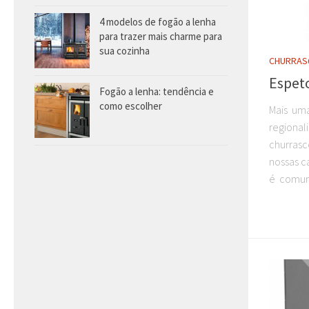
4 modelos de fogão a lenha
para trazer mais charme para
sua cozinha
CHURRAS
Espeto
Fogão a lenha: tendência e
como escolher
Mais um
regional
churrasc
nossas c
é comum