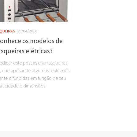
QUEIRAS
25/04/2016
conhece os modelos de
squeiras elétricas?
dicar este post as churrasqueiras
s, que apesar de algumas restrições,
ante difundidas em função de seu
raticidade e dimensões.