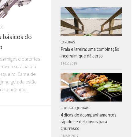
16
s básicos do
LAREIRAS
o
Praia e lareira: uma combinação
incomum que dá certo
s amigos e parentes
1 FEV, 2018
rrasco será na sua
asqueiro. Carne de
jinha gelada estão
á acendendo...
CHURRASQUEIRAS
4 dicas de acompanhamentos
rápidos e deliciosos para
churrasco
9 MAR, 2017