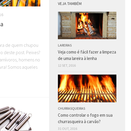
VEJA TAMBÉM
16
na
cara de quem chupou
LAREIRAS
Veja como é fácil fazer a limpeza
lo deste post. Peixes?
de uma lareira à lenha
carnívoros, homens no
12 SET, 2016
avra! Somos aqueles
CHURRASQUEIRAS
Como controlar o fogo em sua
churrasqueira à carvão?
31 OUT, 2016