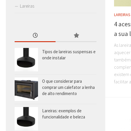
Lareiras
LAREIRAS
4 aces
a sua 
As larei
Tipos de lareiras suspensas e
aquecer 
onde instalar
também d
complem
existem 
O que considerar para
facilitar 
comprar um calefator a lenha
de alto rendimento
Lareiras: exemplos de
funcionalidade e beleza