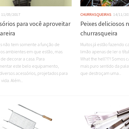
11/05/2017
CHURRASQUEIRAS
14/11/20
sórios para você aproveitar
Peixes deliciosos 
lareira
churrasqueira
ras não tem somente a função de
Muitos já estão fazendo 
os ambientes em que estão, mas
limão apenas de ler o títu
e decorar a casa. Para
What the hell?!?! Somos 
entar este belo equipamento,
mais puro sentido da pal
diversos acessórios, projetados para
que destroçam uma...
a vida. Além...