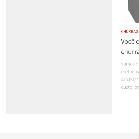
CHURRAS
Você 
churra
Vamos de
elétrica
são bast
custo, p