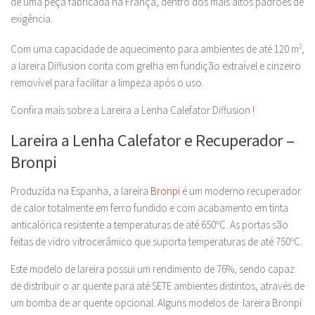
de uma peça fabricada na França, dentro dos mais altos padrões de
exigência.
Com uma capacidade de aquecimento para ambientes de até 120 m
2
,
a lareira Diffusion conta com grelha em fundição extraível e cinzeiro
removível para facilitar a limpeza após o uso.
Confira mais sobre a Lareira a Lenha Calefator Diffusion
!
Lareira a Lenha Calefator e Recuperador –
Bronpi
Produzida na Espanha, a lareira
Bronpi
é um moderno recuperador
de calor totalmente em ferro fundido e com acabamento em tinta
anticalórica resistente a temperaturas de até 650ºC. As portas são
feitas de vidro vitrocerâmico que suporta temperaturas de até 750ºC.
Este modelo de lareira possui um rendimento de 76%, sendo capaz
de distribuir o ar quente para até SETE ambientes distintos, através de
um bomba de ar quente opcional. Alguns modelos de lareira Bronpi