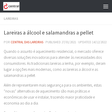
Skip to content
LAREIRAS
Lareiras a álcool e salamandras a pellet
POR
CENTRAL DAS LAREIRAS
· PUBLISHED
27/01/2021
· UPDATED
14/12/2022
Quando o assunto é aquecimento residencial, o mercado oferece
diversas soluções inovadoras para atender às necessidades dos
consumidores. As tradicionais lareiras a lenha, por exemplo, deram
lugar a opções mais modernas, como as lareiras a álcool e as
salamandras a pellet.
Além de representarem mais segurança para os ambientes, estas
“novas” alternativas de aquecimento são mais práticas e
econômicas de usar e instalar, trazendo maior praticidade e
economia ao dia a dia.