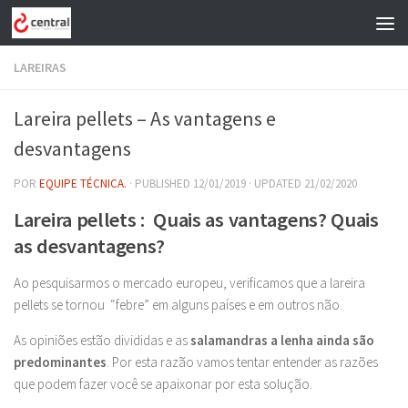
Skip to content
LAREIRAS
Lareira pellets – As vantagens e
desvantagens
POR
EQUIPE TÉCNICA.
· PUBLISHED
12/01/2019
· UPDATED
21/02/2020
Lareira pellets : Quais as vantagens? Quais
as desvantagens?
Ao pesquisarmos o mercado europeu, verificamos que a lareira
pellets se tornou “febre” em alguns países e em outros não.
As opiniões estão divididas e as
salamandras a lenha ainda são
predominantes
. Por esta razão vamos tentar entender as razões
que podem fazer você se apaixonar por esta solução.