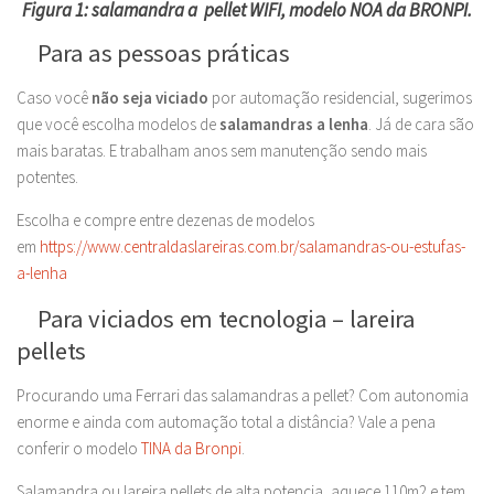
Figura 1: salamandra a pellet WIFI, modelo NOA da BRONPI.
Para as pessoas práticas
Caso você
não seja viciado
por automação residencial, sugerimos
que você escolha modelos de
salamandras a lenha
. Já de cara são
mais baratas. E trabalham anos sem manutenção sendo mais
potentes.
Escolha e compre entre dezenas de modelos
em
https://www.centraldaslareiras.com.br/salamandras-ou-estufas-
a-lenha
Para viciados em tecnologia – lareira
pellets
Procurando uma Ferrari das salamandras a pellet? Com autonomia
enorme e ainda com automação total a distância? Vale a pena
conferir o modelo
TINA da Bronpi
.
Salamandra ou lareira pellets de alta potencia, aquece 110m2 e tem