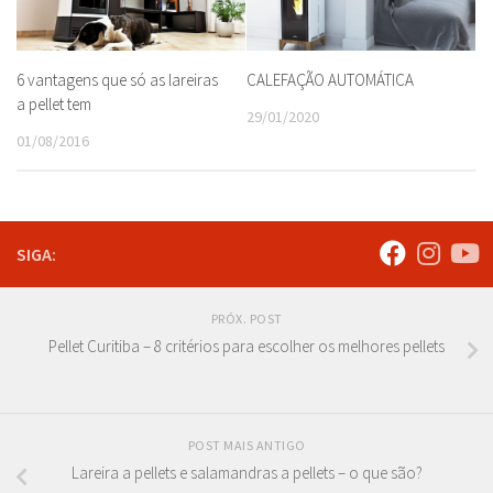
6 vantagens que só as lareiras
CALEFAÇÃO AUTOMÁTICA
a pellet tem
29/01/2020
01/08/2016
SIGA:
PRÓX. POST
Pellet Curitiba – 8 critérios para escolher os melhores pellets
POST MAIS ANTIGO
Lareira a pellets e salamandras a pellets – o que são?