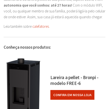
autonomia que você sonhou: até 27 horas!
Com o módulo WIFI,
você, ou qualquer membro de sua família, poderá ligá-la pelo celular
de onde estiver. Assim, sua casa já estará aquecida quando chegar.
Leia também sobre
calefatores
.
Conheça nossos produtos:
Lareira a pellet - Bronpi -
modelo FREE-6
CONFIRA EM NOSSA LOJA