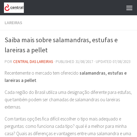
Skip to content
LAREIRAS
Saiba mais sobre salamandras, estufas e
lareiras a pellet
POR
CENTRAL DAS LAREIRAS
· PUBLISHED
31/08/2017
· UPDATED
07/08/2023
Recentemente o mercado tem oferecido
salamandras, estufas e
lareiras a pellet
.
Cada região do Brasil utiliza uma designação diferente para estufas,
que também podem ser chamadas de salamandras ou lareiras
externas.
Com tantas opções fica difícil escolher o tipo mais adequado e
perguntas: como funciona cada tipo? qual é a melhor para minha
casa? Quais as diferenças e vantagens entre uma salamandra e uma