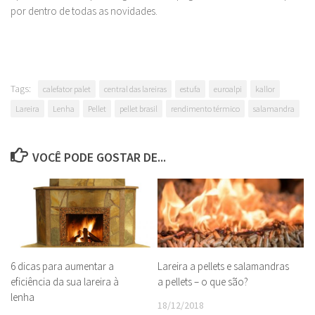
por dentro de todas as novidades.
Tags:
calefator palet
central das lareiras
estufa
euroalpi
kallor
Lareira
Lenha
Pellet
pellet brasil
rendimento térmico
salamandra
VOCÊ PODE GOSTAR DE...
6 dicas para aumentar a
Lareira a pellets e salamandras
eficiência da sua lareira à
a pellets – o que são?
lenha
18/12/2018