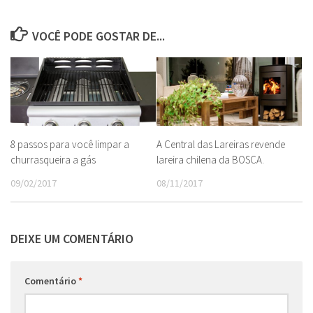
VOCÊ PODE GOSTAR DE...
8 passos para você limpar a
A Central das Lareiras revende
churrasqueira a gás
lareira chilena da BOSCA.
09/02/2017
08/11/2017
DEIXE UM COMENTÁRIO
Comentário
*