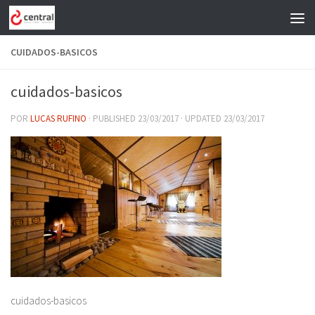
Skip to content
CUIDADOS-BASICOS
cuidados-basicos
POR
LUCAS RUFINO
· PUBLISHED
23/03/2017
· UPDATED
23/03/2017
cuidados-basicos