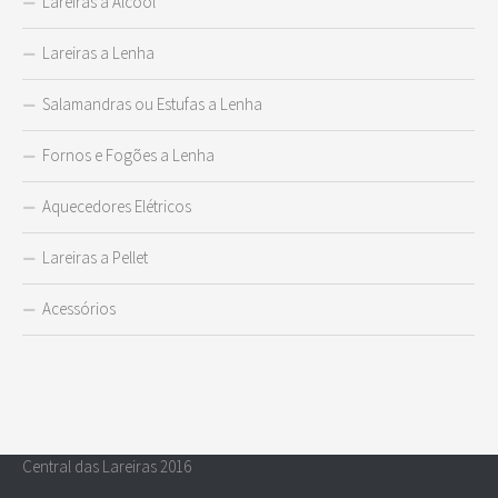
Lareiras a Álcool
Lareiras a Lenha
Salamandras ou Estufas a Lenha
Fornos e Fogões a Lenha
Aquecedores Elétricos
Lareiras a Pellet
Acessórios
Central das Lareiras 2016