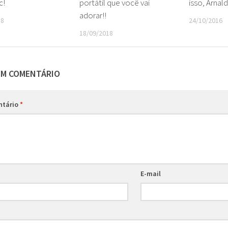
c!
portátil que você vai
isso, Arnal
adorar!!
18
24/10/2016
18/09/2018
UM COMENTÁRIO
ntário
*
E-mail