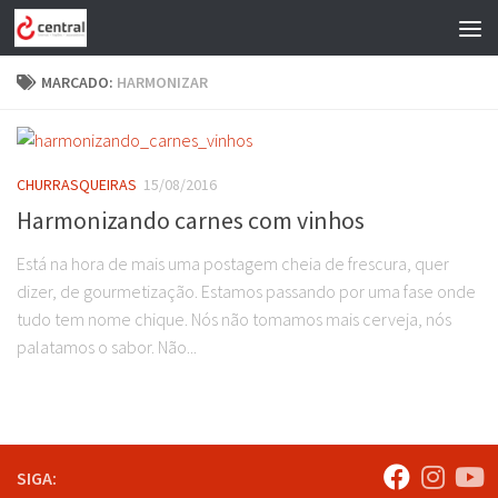
Skip to content
MARCADO:
HARMONIZAR
CHURRASQUEIRAS
15/08/2016
Harmonizando carnes com vinhos
Está na hora de mais uma postagem cheia de frescura, quer
dizer, de gourmetização. Estamos passando por uma fase onde
tudo tem nome chique. Nós não tomamos mais cerveja, nós
palatamos o sabor. Não...
SIGA: