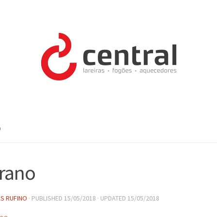
O
rano
S RUFINO
· PUBLISHED
15/05/2018
· UPDATED
15/05/2018