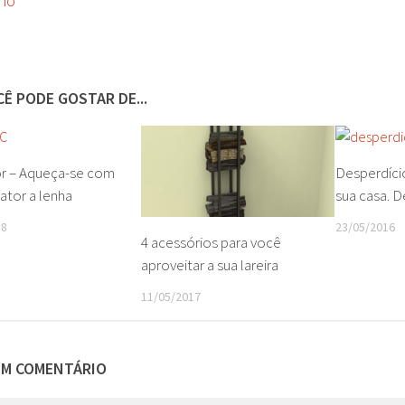
o
Ê PODE GOSTAR DE...
or – Aqueça-se com
Desperdício
ator a lenha
sua casa. 
18
23/05/2016
4 acessórios para você
aproveitar a sua lareira
11/05/2017
UM COMENTÁRIO