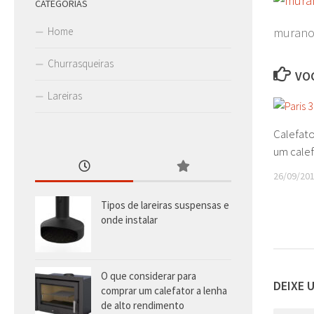
CATEGORIAS
Home
muran
Churrasqueiras
VOC
Lareiras
Calefat
um calef
26/09/20
Tipos de lareiras suspensas e
onde instalar
O que considerar para
DEIXE 
comprar um calefator a lenha
de alto rendimento